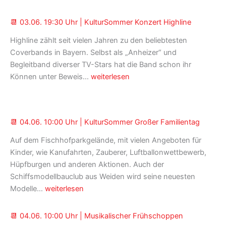
📆 03.06. 19:30 Uhr | KulturSommer Konzert Highline
Highline zählt seit vielen Jahren zu den beliebtesten
Coverbands in Bayern. Selbst als „Anheizer“ und
Begleitband diverser TV-Stars hat die Band schon ihr
📆
Können unter Beweis…
weiterlesen
03.06.
19:30
Uhr
📆 04.06. 10:00 Uhr | KulturSommer Großer Familientag
|
KulturSommer
Auf dem Fischhofparkgelände, mit vielen Angeboten für
Konzert
Kinder, wie Kanufahrten, Zauberer, Luftballonwettbewerb,
Highline
Hüpfburgen und anderen Aktionen. Auch der
Schiffsmodellbauclub aus Weiden wird seine neuesten
📆
Modelle…
weiterlesen
04.06.
10:00
📆 04.06. 10:00 Uhr | Musikalischer Frühschoppen
Uhr