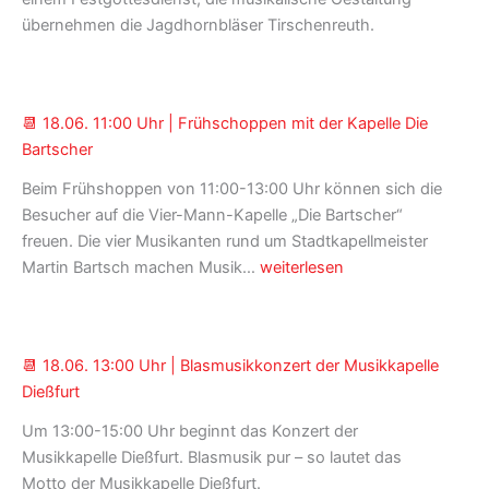
übernehmen die Jagdhornbläser Tirschenreuth.
📆 18.06. 11:00 Uhr | Frühschoppen mit der Kapelle Die
Bartscher
Beim Frühshoppen von 11:00-13:00 Uhr können sich die
Besucher auf die Vier-Mann-Kapelle „Die Bartscher“
freuen. Die vier Musikanten rund um Stadtkapellmeister
📆 18.06.
Martin Bartsch machen Musik…
weiterlesen
11:00
Uhr
|
📆 18.06. 13:00 Uhr | Blasmusikkonzert der Musikkapelle
Frühschoppen
Dießfurt
mit
der
Um 13:00-15:00 Uhr beginnt das Konzert der
Kapelle
Musikkapelle Dießfurt. Blasmusik pur – so lautet das
Die
Motto der Musikkapelle Dießfurt.