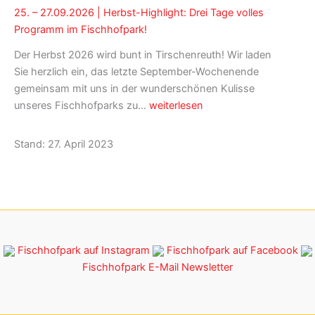
25. – 27.09.2026 | Herbst-Highlight: Drei Tage volles
Summer
Programm im Fischhofpark!
in
Town
Der Herbst 2026 wird bunt in Tirschenreuth! Wir laden
–
Sie herzlich ein, das letzte September-Wochenende
Ausstellung
gemeinsam mit uns in der wunderschönen Kulisse
James
25.
unseres Fischhofparks zu…
weiterlesen
Rizzi
–
die
27.09.2026
Stand: 27. April 2023
perfekte
|
Begleitung
Herbst-
zum
Highlight:
KulturSommer
Drei
Tage
volles
Fischhofpark auf Instagram
Fischhofpark auf Facebook
Programm
Fischhofpark E-Mail Newsletter
im
Fischhofpark!