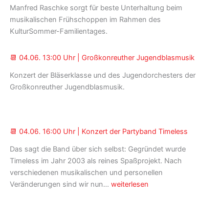
Manfred Raschke sorgt für beste Unterhaltung beim
|
musikalischen Frühschoppen im Rahmen des
KulturSommer
KulturSommer-Familientages.
Großer
Familientag
📆 04.06. 13:00 Uhr | Großkonreuther Jugendblasmusik
Konzert der Bläserklasse und des Jugendorchesters der
Großkonreuther Jugendblasmusik.
📆 04.06. 16:00 Uhr | Konzert der Partyband Timeless
Das sagt die Band über sich selbst: Gegründet wurde
Timeless im Jahr 2003 als reines Spaßprojekt. Nach
verschiedenen musikalischen und personellen
📆
Veränderungen sind wir nun…
weiterlesen
04.06.
16:00
Uhr