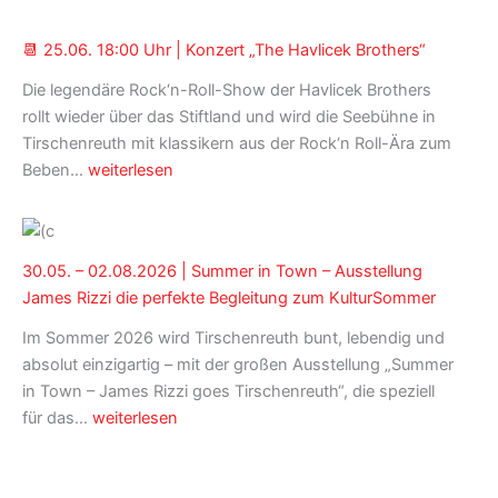
📆 25.06. 18:00 Uhr | Konzert „The Havlicek Brothers“
Die legendäre Rock‘n-Roll-Show der Havlicek Brothers
rollt wieder über das Stiftland und wird die Seebühne in
Tirschenreuth mit klassikern aus der Rock‘n Roll-Ära zum
📆 25.06.
Beben…
weiterlesen
18:00
Uhr
|
30.05. – 02.08.2026 | Summer in Town – Ausstellung
Konzert
James Rizzi die perfekte Begleitung zum KulturSommer
„The
Havlicek
Im Sommer 2026 wird Tirschenreuth bunt, lebendig und
Brothers“
absolut einzigartig – mit der großen Ausstellung „Summer
in Town – James Rizzi goes Tirschenreuth“, die speziell
30.05.
für das…
weiterlesen
–
02.08.2026
|