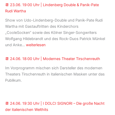
📆 23.06. 19:00 Uhr | Lindenberg Double & Panik-Pate
Rudi Wartha
Show von Udo-Lindenberg-Double und Panik-Pate Rudi
Wartha mit Gastauftritten des Kinderchors
„CooleSocken“ sowie des Kölner Singer-Songwriters
Wolfgang Hildebrandt und des Rock-Duos Patrick Münkel
📆 23.06.
und Anke…
weiterlesen
19:00
Uhr
📆 24.06. 18:00 Uhr | Modernes Theater Tirschenreuth
|
Im Vorprogramm mischen sich Darsteller des modernen
Lindenberg
Theaters Tirschenreuth in italienischen Masken unter das
Double
Publikum.
&
Panik-
Pate
Rudi
📆 24.06. 19:30 Uhr | I DOLCI SIGNORI – Die große Nacht
Wartha
der italienischen Welthits