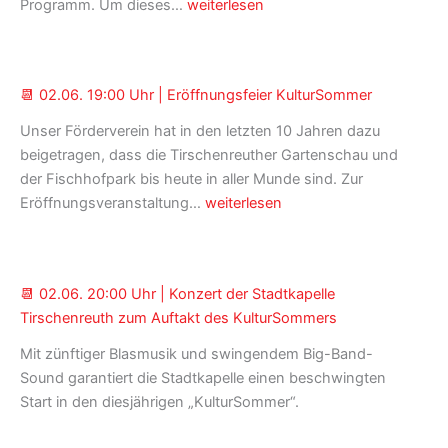
Ehrenamtliche
Programm. Um dieses…
weiterlesen
2023
Helfer
und
Kuchenspenden
📆 02.06. 19:00 Uhr | Eröffnungsfeier KulturSommer
für
den
Unser Förderverein hat in den letzten 10 Jahren dazu
KulturSommer
beigetragen, dass die Tirschenreuther Gartenschau und
2023
der Fischhofpark bis heute in aller Munde sind. Zur
gesucht!
📆
Eröffnungsveranstaltung…
weiterlesen
02.06.
19:00
Uhr
📆 02.06. 20:00 Uhr | Konzert der Stadtkapelle
|
Tirschenreuth zum Auftakt des KulturSommers
Eröffnungsfeier
KulturSommer
Mit zünftiger Blasmusik und swingendem Big-Band-
Sound garantiert die Stadtkapelle einen beschwingten
Start in den diesjährigen „KulturSommer“.