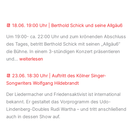
📆 18.06. 19:00 Uhr | Berthold Schick und seine Allgäu6
Um 19:00- ca. 22:00 Uhr und zum krönenden Abschluss
des Tages, betritt Berthold Schick mit seinen „Allgäu6“
die Bühne. In einem 3-stündigen Konzert präsentieren
📆 18.06.
und…
weiterlesen
19:00
Uhr
📆 23.06. 18:30 Uhr | Auftritt des Kölner Singer-
|
Songwriters Wolfgang Hildebrandt
Berthold
Der Liedermacher und Friedensaktivist ist international
Schick
bekannt. Er gestaltet das Vorprogramm des Udo-
und
Lindenberg-Doubles Rudi Wartha – und tritt anschließend
seine
auch in dessen Show auf.
Allgäu6