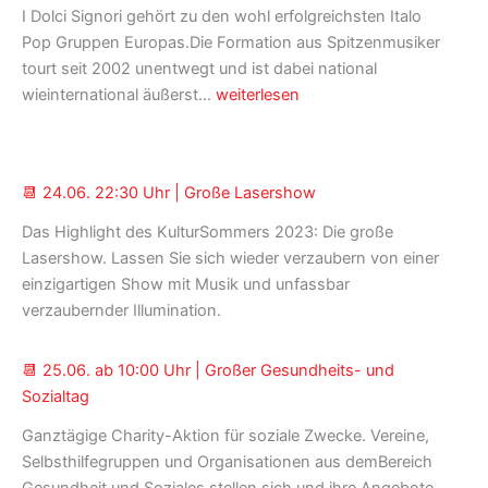
I Dolci Signori gehört zu den wohl erfolgreichsten Italo
Pop Gruppen Europas.Die Formation aus Spitzenmusiker
tourt seit 2002 unentwegt und ist dabei national
📆 24.06.
wieinternational äußerst…
weiterlesen
19:30
Uhr
|
📆 24.06. 22:30 Uhr | Große Lasershow
I
DOLCI
Das Highlight des KulturSommers 2023: Die große
SIGNORI
Lasershow. Lassen Sie sich wieder verzaubern von einer
–
einzigartigen Show mit Musik und unfassbar
Die
verzaubernder Illumination.
große
Nacht
📆 25.06. ab 10:00 Uhr | Großer Gesundheits- und
der
Sozialtag
italienischen
Welthits
Ganztägige Charity-Aktion für soziale Zwecke. Vereine,
Selbsthilfegruppen und Organisationen aus demBereich
Gesundheit und Soziales stellen sich und ihre Angebote