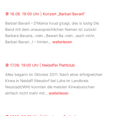
Uhr
|
📆 16.06. 19:00 Uhr | Konzert „Barbari Bavarii“
Konzert
der
Barbari Bavarii – D’Mama houd g’sagt, des is lustig Die
Pilsner
Band mit dem unaussprechlichen Namen ist zurück!
Jazzband
Barbara Bavaria…nein…Baweri Ba..nein…auch nicht.
📆 16.06.
Barbari Bavari…I – hinten…
weiterlesen
19:00
Uhr
|
📆 17.06. 19:00 Uhr | Neidaffer Plattlclub
Konzert
„Barbari
Alles begann im Oktober 2011. Nach einer erfolgreichen
Bavarii“
Kirwa in Neidaff (Neudorf bei Luhe im Landkreis
Neustadt/WN) konnten die meisten Kirwaburschen
📆 17.06.
einfach nicht mehr mit…
weiterlesen
19:00
Uhr
|