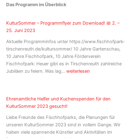
Das Programm im Überblick
KulturSommer – Programmflyer zum Download! 📅 2. –
25. Juni 2023
Aktuelle Programminfos unter https://www.fischhofpark-
tirschenreuth.de/kultursommer/ 10 Jahre Gartenschau,
10 Jahre Fischhofpark, 10 Jahre Förderverein
Fischhofpark: Heuer gibt es in Tirschenreuth zahlreiche
KulturSommer
Jubiläen zu feiern. Was lag…
weiterlesen
–
Programmflyer
zum
Ehrenamtliche Helfer und Kuchenspenden für den
Download!
KulturSommer 2023 gesucht!
📅
2.
Liebe Freunde des Fischhofparks, die Planungen für
–
unseren KulturSommer 2023 sind in vollem Gange. Wir
25.
haben viele spannende Künstler und Aktivitäten im
Juni