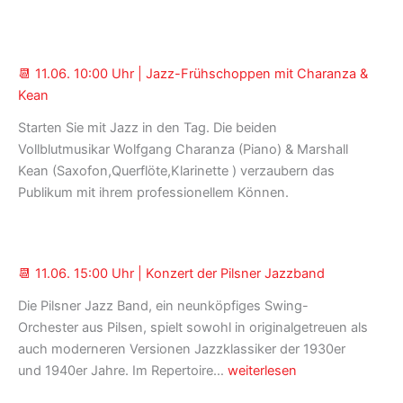
19:30
Uhr
|
📆 11.06. 10:00 Uhr | Jazz-Frühschoppen mit Charanza &
Konzert
Kean
„PHELA“
Starten Sie mit Jazz in den Tag. Die beiden
Vollblutmusikar Wolfgang Charanza (Piano) & Marshall
Kean (Saxofon,Querflöte,Klarinette ) verzaubern das
Publikum mit ihrem professionellem Können.
📆 11.06. 15:00 Uhr | Konzert der Pilsner Jazzband
Die Pilsner Jazz Band, ein neunköpfiges Swing-
Orchester aus Pilsen, spielt sowohl in originalgetreuen als
auch moderneren Versionen Jazzklassiker der 1930er
📆 11.06.
und 1940er Jahre. Im Repertoire…
weiterlesen
15:00