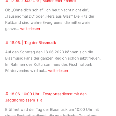
📆 17.06. 20:00 Uhr | Münchener Freiheit
Neidaffer
Plattlclub
Ob „Ohne dich schlaf´ ich heut Nacht nicht ein“,
„Tausendmal Du“ oder „Herz aus Glas“: Die Hits der
Kultband sind wahre Evergreens, die mittlerweile
📆 17.06.
ganze…
weiterlesen
20:00
Uhr
📆 18.06. | Tag der Blasmusik
|
Auf den Sonntag den 18.06.2023 können sich die
Münchener
Blasmusik Fans der ganzen Region schon jetzt freuen.
Freiheit
Im Rahmen des Kultursommers des Fischhofpark
📆 18.06.
Fördervereins wird auf…
weiterlesen
|
Tag
der
📆 18.06. 10:00 Uhr | Festgottesdienst mit den
Blasmusik
Jagdhornbläsern TIR
Eröffnet wird der Tag der Blasmusik um 10:00 Uhr mit
einem Festgottesdienst, die musikalische Gestaltung