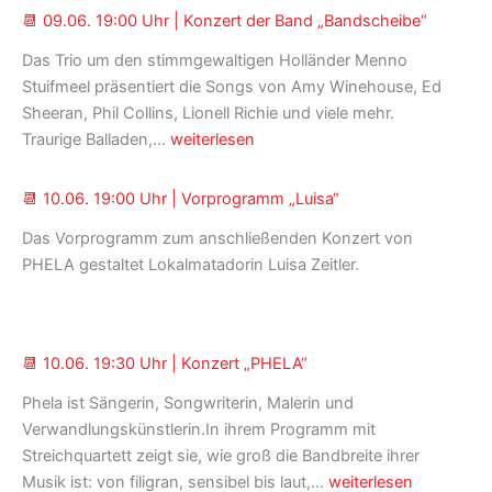
📆 09.06. 19:00 Uhr | Konzert der Band „Bandscheibe“
|
Konzert
Das Trio um den stimmgewaltigen Holländer Menno
der
Stuifmeel präsentiert die Songs von Amy Winehouse, Ed
Partyband
Sheeran, Phil Collins, Lionell Richie und viele mehr.
Timeless
📆 09.06.
Traurige Balladen,…
weiterlesen
19:00
Uhr
📆 10.06. 19:00 Uhr | Vorprogramm „Luisa“
|
Das Vorprogramm zum anschließenden Konzert von
Konzert
PHELA gestaltet Lokalmatadorin Luisa Zeitler.
der
Band
„Bandscheibe“
📆 10.06. 19:30 Uhr | Konzert „PHELA“
Phela ist Sängerin, Songwriterin, Malerin und
Verwandlungskünstlerin.In ihrem Programm mit
Streichquartett zeigt sie, wie groß die Bandbreite ihrer
📆 10.06.
Musik ist: von filigran, sensibel bis laut,…
weiterlesen