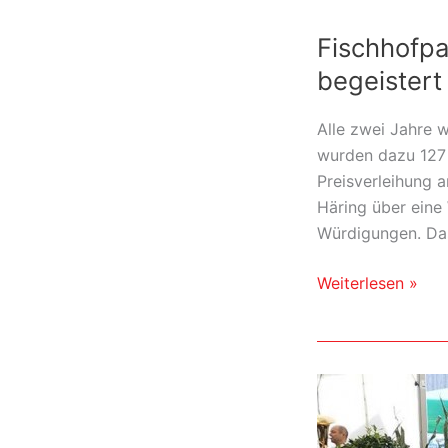
im
Fischhofpa
Fischhofpark
Herbst
begeistert
2015
Alle zwei Jahre 
wurden dazu 127 
Preisverleihung 
Häring über eine
Würdigungen. Das 
Fischhofpark
Weiterlesen »
gewinnt
Würdigung
in
Berlin
–
Fachjury