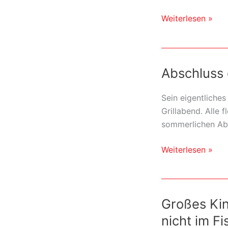
Gaudi
Weiterlesen »
und
Festbier
am
Abschluss 
Seeufer
Sein eigentliches
Grillabend. Alle
sommerlichen Abe
Abschluss
Weiterlesen »
des
cooltour-
Sommers
Großes Kin
2015
für
nicht im F