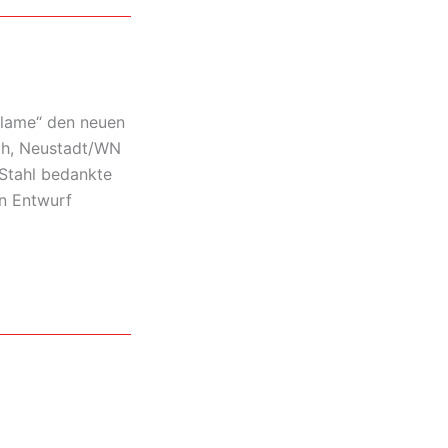
klame“ den neuen
uth, Neustadt/WN
Stahl bedankte
en Entwurf