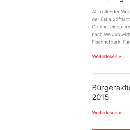
und
Friedensgebet
Als rollender Wer
der Eska Stiftla
Gefährt einen erl
nach Weiden wirb
Fischhofpark. Für
Werbung
Weiterlesen »
für
Fischhofpark
Bürgerakti
2015
Bürgeraktionstag
Weiterlesen »
–
Pflanzaktion