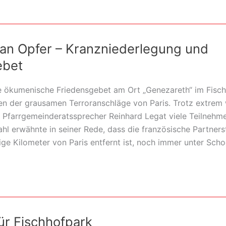
an Opfer – Kranzniederlegung und
ebet
e ökumenische Friedensgebet am Ort „Genezareth“ im Fisc
en der grausamen Terroranschläge von Paris. Trotz extrem 
 Pfarrgemeinderatssprecher Reinhard Legat viele Teilnehm
hl erwähnte in seiner Rede, dass die französische Partners
ige Kilometer von Paris entfernt ist, noch immer unter Sch
r Fischhofpark
ng