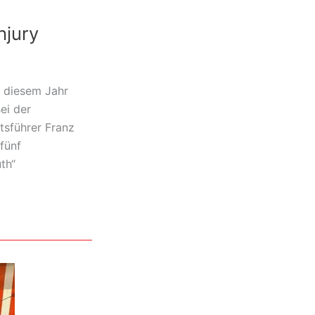
hjury
n diesem Jahr
ei der
tsführer Franz
fünf
th“