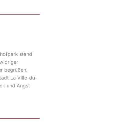
hhofpark stand
widriger
er begrüßen.
tadt La Ville-du-
ock und Angst