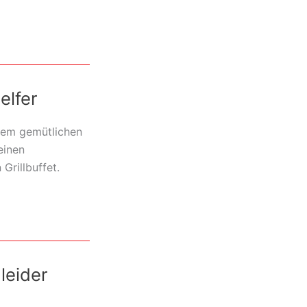
elfer
inem gemütlichen
einen
rillbuffet.
leider