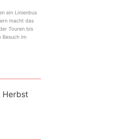
en ein Linienbus
tern macht das
der Touren bis
m Besuch im
k Herbst