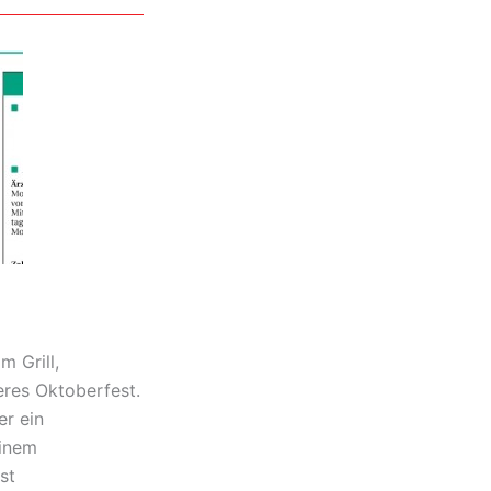
m Grill,
deres Oktoberfest.
er ein
einem
st