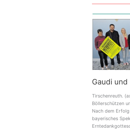
im
Fischhofpark
2015
Gaudi und 
Tirschenreuth. (a
Böllerschützen un
Nach dem Erfolg 
bayerisches Spek
Erntedankgottesd