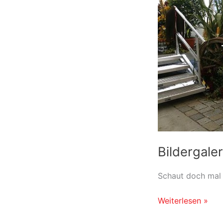
begeistert
Bildergale
Schaut doch mal 
Bildergalerie
Weiterlesen »
Oktoberfest