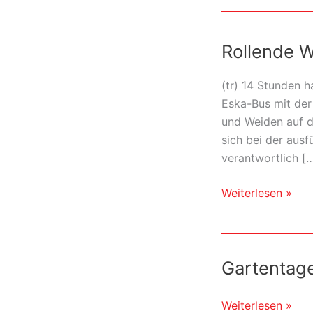
Rollende W
(tr) 14 Stunden 
Eska-Bus mit der
und Weiden auf d
sich bei der aus
verantwortlich [
Rollende
Weiterlesen »
Werbetafel
unterwegs
in
Gartentage
der
Region
Gartentage
Weiterlesen »