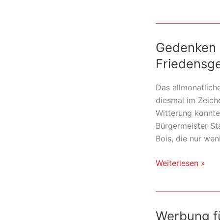
im
Fischhofpark
Gedenken 
Friedensg
Das allmonatlich
diesmal im Zeich
Witterung konnte
Bürgermeister Sta
Bois, die nur wen
Gedenken
Weiterlesen »
an
Opfer
–
Werbung fü
Kranzniederlegu