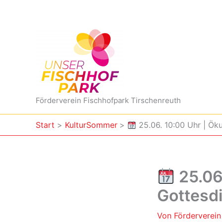
Zum
Inhalt
springen
Förderverein Fischhofpark Tirschenreuth
Start
KulturSommer
25.06. 10:00 Uhr | Ök
25.06
Gottesd
Von
Förderverei