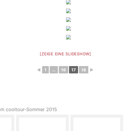
[ZEIGE EINE SLIDESHOW]
◄
1
...
16
17
18
►
zum cooltour-Sommer 2015