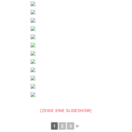
[ZEIGE EINE SLIDESHOW]
1
2
3
►