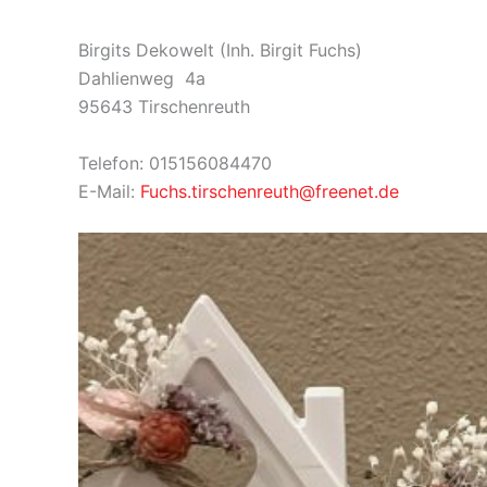
Birgits Dekowelt (Inh. Birgit Fuchs)
Dahlienweg 4a
95643 Tirschenreuth
Telefon: 015156084470
E-Mail:
Fuchs.tirschenreuth@freenet.de