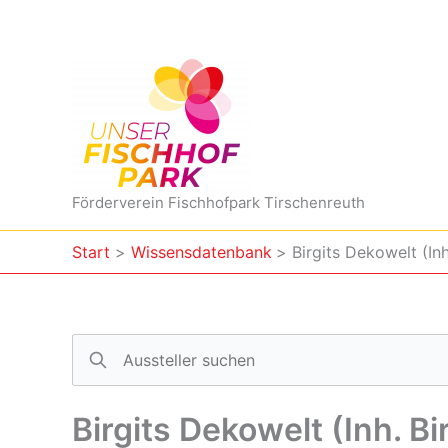
Zum
Inhalt
springen
Förderverein Fischhofpark Tirschenreuth
Start
Wissensdatenbank
Birgits Dekowelt (In
Birgits Dekowelt (Inh. 